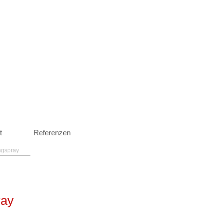
t
Referenzen
gspray
ray