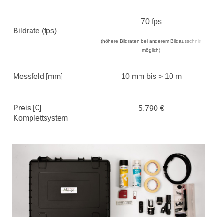
70 fps
Bildrate (fps)
(höhere Bildraten bei anderem Bildausschnitt
(h
möglich)
Messfeld [mm]
10 mm bis > 10 m
Preis [€]
5.790 €
Komplettsystem