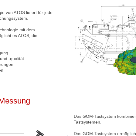
e von ATOS liefert für jede
ichungssystem.
chnologie mit dem
licht es ATOS, die
gung
nd -qualität
erungen
on
e Messung
Das GOM-Tastsystem kombiniert
Tastsystemen.
Das GOM-Tastsystem ermöglicht